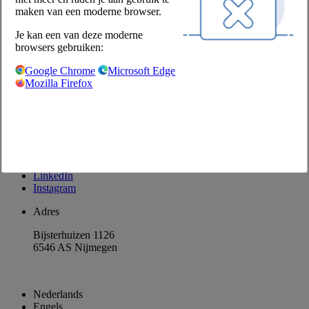
Producten retourneren
maken van een moderne browser.
Disclaimer
Je kan een van deze moderne
Privacyverklaring
browsers gebruiken:
Privacyinstellingen
Google Chrome
Microsoft Edge
Contact
Mozilla Firefox
Contactformulier
Klant worden
Contactpersonen
Nieuwsbrief aanvragen
Facebook
LinkedIn
Instagram
Adres
Bijsterhuizen 1126
6546 AS Nijmegen
Nederlands
Engels