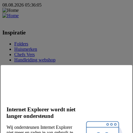
08.08.2026 05:36:05
Inspiratie
Folders
Huismerken
Chefs Vers
Handleiding webshop
Over Chefs
Over ons
Eetwinkel
Vacatures
MVO
Onze partners
Internet Explorer wordt niet
Leveranciers
langer ondersteund
Privacy & voorwaarden
Wij ondersteunen Internet Explorer
Verkoop- en leveringsvoorwaarden
niet meer en raden je aan gebruik te