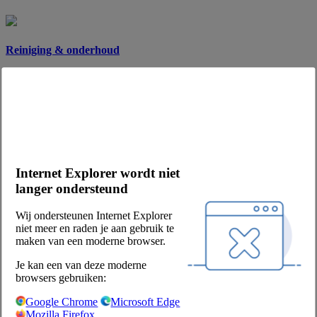
Reiniging & onderhoud
Drogisterij
Overige
Internet Explorer wordt niet
langer ondersteund
Wij ondersteunen Internet Explorer
Inspiratie
niet meer en raden je aan gebruik te
maken van een moderne browser.
Folders
Huismerken
Je kan een van deze moderne
Chefs Vers
browsers gebruiken:
Handleiding webshop
Google Chrome
Microsoft Edge
Over Chefs
Mozilla Firefox