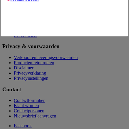
Over ons
Eetwinkel
Vacatures
MVO
Onze partners
Leveranciers
Privacy & voorwaarden
Verkoop- en leveringsvoorwaarden
Producten retourneren
Disclaimer
Privacyverklaring
Privacyinstellingen
Contact
Contactformulier
Klant worden
Contactpersonen
Nieuwsbrief aanvragen
Facebook