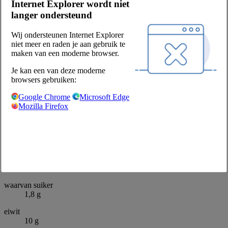
Internet Explorer wordt niet
Panesco
langer ondersteund
Productbeschrijving
Naan flat bread white pre-folded
Wij ondersteunen Internet Explorer
Voedingswaarden per 100 g:
niet meer en raden je aan gebruik te
energie - kj
maken van een moderne browser.
1285 kJ
Je kan een van deze moderne
energie - kcal
browsers gebruiken:
304 kcal
Google Chrome
Microsoft Edge
vet
Mozilla Firefox
6,2 g
waarvan verzadigde vetzuren
0,5 g
koolhydrathen
51 g
waarvan suiker
1,8 g
eiwit
10 g