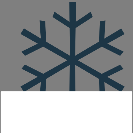
bevroren
Merk