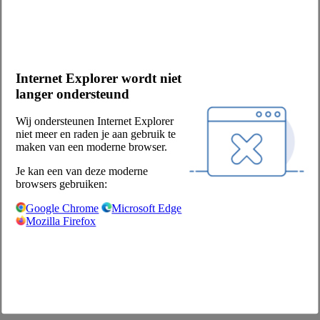
bevroren
Internet Explorer wordt niet
Merk
Ad van Geloven
langer ondersteund
Productbeschrijving
De Ad van Geloven 10% Draadjesvleeskroket heeft een zachte en
Wij ondersteunen Internet Explorer
smeuïge ragout en is voorzien van een krokante, goudbruine korst.
niet meer en raden je aan gebruik te
Een heerlijke hartige snack bij de maaltijd of bij de borrel.
maken van een moderne browser.
Voedingswaarden per 100 g:
Je kan een van deze moderne
energie - kj
browsers gebruiken:
776 kJ
Google Chrome
Microsoft Edge
energie - kcal
Mozilla Firefox
185 kcal
vet
9,3 g
waarvan verzadigde vetzuren
4,4 g