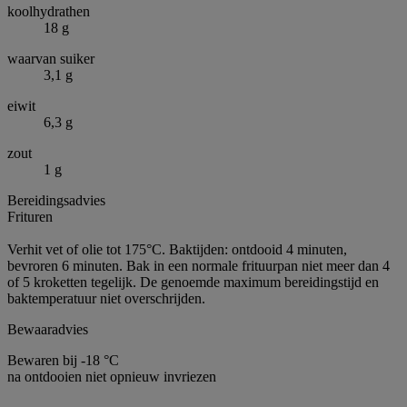
koolhydrathen
18 g
waarvan suiker
3,1 g
eiwit
6,3 g
zout
1 g
Bereidingsadvies
Frituren
Verhit vet of olie tot 175°C. Baktijden: ontdooid 4 minuten,
bevroren 6 minuten. Bak in een normale frituurpan niet meer dan 4
of 5 kroketten tegelijk. De genoemde maximum bereidingstijd en
baktemperatuur niet overschrijden.
Bewaaradvies
Bewaren bij -18 °C
na ontdooien niet opnieuw invriezen