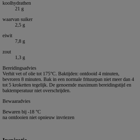
koolhydrathen
21 g
waarvan suiker
2,5 g
eiwit
7,8 g
zout
1,3 g
Bereidingsadvies
Verhit vet of olie tot 175°C. Baktijden: ontdooid 4 minuten,
bevroren 8 minuten. Bak in een normale frituurpan niet meer dan 4
tot 5 kroketten tegelijk. De genoemde maximum bereidingstijd en
baktemperatuur niet overschrijden.
Bewaaradvies
Bewaren bij -18 °C
na ontdooien niet opnieuw invriezen