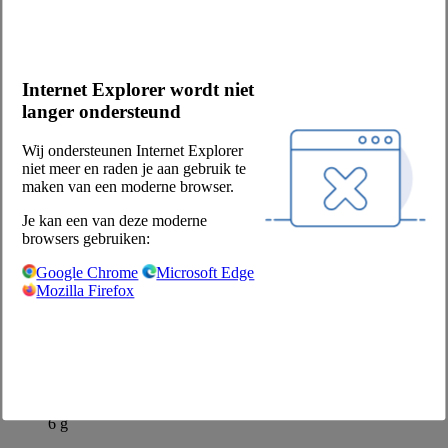
bevroren
Internet Explorer wordt niet
Merk
langer ondersteund
Ad van Geloven
Productbeschrijving
Wij ondersteunen Internet Explorer
De Ad van Geloven Kalfsvleeskroket is rijkelijk gevuld met mals
niet meer en raden je aan gebruik te
kalfsvlees in een zacht gekruide smeuïge ragout omhuld in een
maken van een moderne browser.
krokante korst. Voor de echte fijnproever!
Voedingswaarden per 100 g:
Je kan een van deze moderne
browsers gebruiken:
energie - kj
935 kJ
Google Chrome
Microsoft Edge
Mozilla Firefox
energie - kcal
223 kcal
vet
12 g
waarvan verzadigde vetzuren
6 g