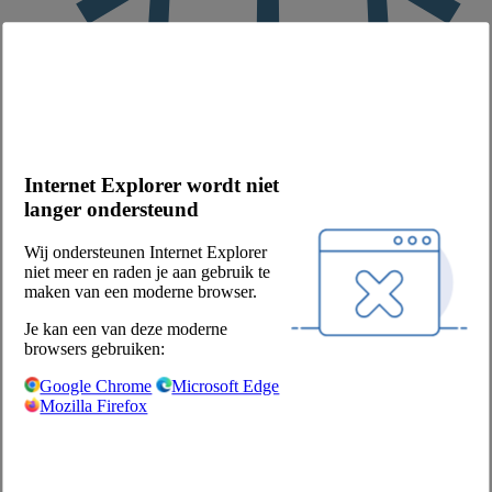
bevroren
Merk
Internet Explorer wordt niet
Ad van Geloven
langer ondersteund
Productbeschrijving
De Ad van Geloven Loempia Kip is gevuld met diverse verse
groenten, heerlijke malse stukjes kip en is licht pikant van smaak.
Wij ondersteunen Internet Explorer
De vulling wordt omhuld door een knapperig korstje. Een stevige
niet meer en raden je aan gebruik te
loempia, lekker als snack of als aanvulling op de maaltijd.
maken van een moderne browser.
Voedingswaarden per 100 g:
Je kan een van deze moderne
energie - kj
browsers gebruiken:
619 kJ
Google Chrome
Microsoft Edge
energie - kcal
Mozilla Firefox
148 kcal
vet
4,7 g