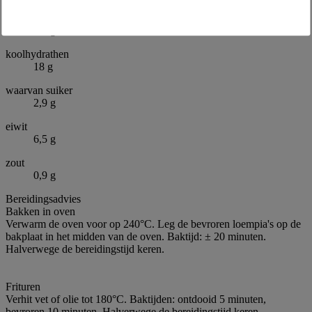
waarvan verzadigde vetzuren
0,8 g
koolhydrathen
18 g
waarvan suiker
2,9 g
eiwit
6,5 g
zout
0,9 g
Bereidingsadvies
Bakken in oven
Verwarm de oven voor op 240°C. Leg de bevroren loempia's op de
bakplaat in het midden van de oven. Baktijd: ± 20 minuten.
Halverwege de bereidingstijd keren.
Frituren
Verhit vet of olie tot 180°C. Baktijden: ontdooid 5 minuten,
bevroren 10 minuten. Halverwege de bereidingstijd keren.