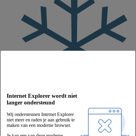
Internet Explorer wordt niet
langer ondersteund
bevroren
Wij ondersteunen Internet Explorer
niet meer en raden je aan gebruik te
Merk
maken van een moderne browser.
Mora
Productbeschrijving
Je kan een van deze moderne