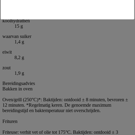
waarvan verzadigde vetzuren
3,9 g
koolhydrathen
15 g
waarvan suiker
1,4 g
eiwit
8,2 g
zout
1,9 g
Bereidingsadvies
Bakken in oven
Oven/grill (250°C)*: Baktijden: ontdooid ± 8 minuten, bevroren ±
12 minuten. *Regelmatig keren. De genoemde maximum
bereidingstijd en baktemperatuur niet overschrijden.
Frituren
Friteuse: verhit vet of olie tot 175°C. Baktijden: ontdooid ± 3