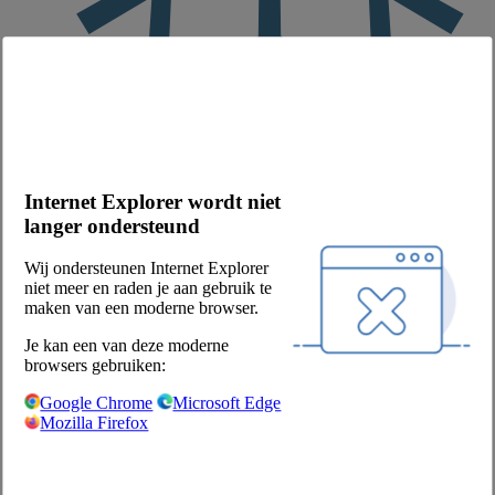
bevroren
Merk
Internet Explorer wordt niet
Mora
Productbeschrijving
langer ondersteund
Mora sito® gold, voorgefrituurd, diepvries. Inhoud: 21x125g. Voor
de meest actuele productinformatie verwijzen we u naar de
Wij ondersteunen Internet Explorer
verpakking.
niet meer en raden je aan gebruik te
Voedingswaarden per 100 g:
maken van een moderne browser.
energie - kj
Je kan een van deze moderne
807 kJ
browsers gebruiken:
energie - kcal
Google Chrome
Microsoft Edge
193 kcal
Mozilla Firefox
vet
11 g