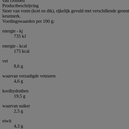
van Dobben
Productbeschrijving
Stoer van vorm (kort en dik), rijkelijk gevuld met verschillende groe
keurmerk.
Voedingswaarden per 100 g:
energie - kj
735 kJ
energie - kcal
175 kcal
vet
8,6 g
waarvan verzadigde vetzuren
4,6 g
koolhydrathen
19,5 g
waarvan suiker
2,5 g
eiwit
4,3 g