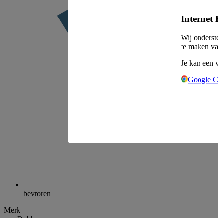
Internet 
Wij onderst
te maken va
Je kan een 
Google 
bevroren
Merk