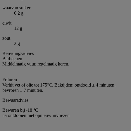
waarvan suiker
0,2 g
eiwit
12 g
zout
2 g
Bereidingsadvies
Barbecuen
Middelmatig vuur, regelmatig keren.
Frituren
Verhit vet of olie tot 175°C. Baktijden: ontdooid ± 4 minuten,
bevroren ± 7 minuten.
Bewaaradvies
Bewaren bij -18 °C
na ontdooien niet opnieuw invriezen