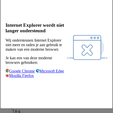
bevroren
Internet Explorer wordt niet
Merk
langer ondersteund
van Lieshout
Productbeschrijving
Wij ondersteunen Internet Explorer
Frikandel met kippenseparatorvlees, voorgegaard, diepvries.
niet meer en raden je aan gebruik te
Voedingswaarden per 100 g:
maken van een moderne browser.
energie - kj
Je kan een van deze moderne
911 kJ
browsers gebruiken:
energie - kcal
Google Chrome
Microsoft Edge
219 kcal
Mozilla Firefox
vet
15 g
waarvan verzadigde vetzuren
4,6 g
koolhydrathen
7,6 g