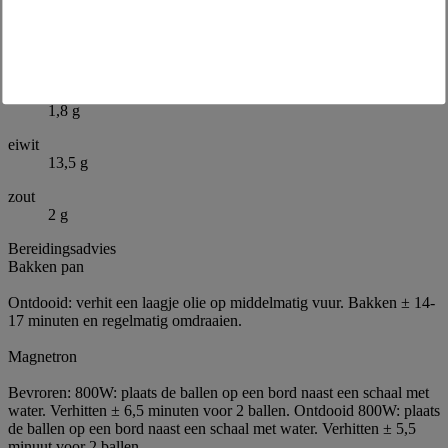
9,4 g
koolhydrathen
6,9 g
waarvan suiker
1,8 g
eiwit
13,5 g
zout
2 g
Bereidingsadvies
Bakken pan
Ontdooid: verhit een laagje olie op middelmatig vuur. Bakken ± 14-
17 minuten en regelmatig omdraaien.
Magnetron
Bevroren: 800W: plaats de ballen op een bord naast een schaal met
water. Verhitten ± 6,5 minuten voor 2 ballen. Ontdooid 800W: plaats
de ballen op een bord naast een schaal met water. Verhitten ± 5,5
minuut voor 2 ballen.