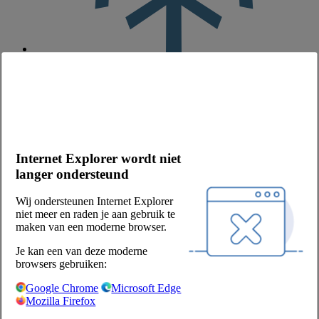
bevroren
Merk
Willie Dokter
Productbeschrijving
De Willie Dokter Gehaktbal Met Ui is gemaakt van hoogwaardig
half-om-halfgehakt (varkens- en rundvlees), heeft een mooie rulle
structuur en een vers snippertje ui. Volgens grootmoeders recept.
Internet Explorer wordt niet
Heerlijk om vanuit de jus te serveren.
langer ondersteund
Voedingswaarden per 100 g:
energie - kj
Wij ondersteunen Internet Explorer
1263 kJ
niet meer en raden je aan gebruik te
maken van een moderne browser.
energie - kcal
305 kcal
Je kan een van deze moderne
browsers gebruiken:
vet
24,5 g
Google Chrome
Microsoft Edge
Mozilla Firefox
waarvan verzadigde vetzuren