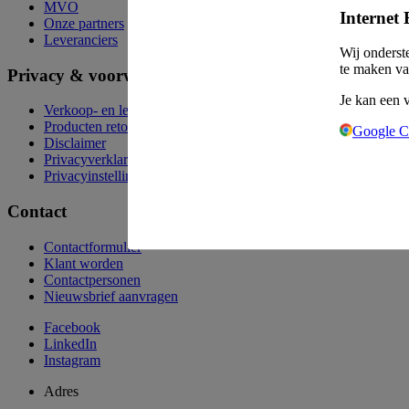
MVO
Internet 
Onze partners
Leveranciers
Wij onderst
te maken va
Privacy & voorwaarden
Je kan een 
Verkoop- en leveringsvoorwaarden
Producten retourneren
Google 
Disclaimer
Privacyverklaring
Privacyinstellingen
Contact
Contactformulier
Klant worden
Contactpersonen
Nieuwsbrief aanvragen
Facebook
LinkedIn
Instagram
Adres