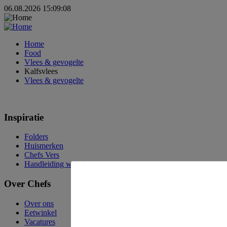
06.08.2026 15:09:08
Home
Food
Vlees & gevogelte
Kalfsvlees
Vlees & gevogelte
Inspiratie
Folders
Huismerken
Chefs Vers
Handleiding webshop
Over Chefs
Over ons
Eetwinkel
Vacatures