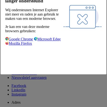
langer ondersteund
MVO
Onze partners
Wij ondersteunen Internet Explorer
Leveranciers
niet meer en raden je aan gebruik te
maken van een moderne browser.
Privacy & voorwaarden
Je kan een van deze moderne
Verkoop- en leveringsvoorwaarden
browsers gebruiken:
Producten retourneren
Disclaimer
Google Chrome
Microsoft Edge
Privacyverklaring
Mozilla Firefox
Privacyinstellingen
Contact
Contactformulier
Klant worden
Contactpersonen
Nieuwsbrief aanvragen
Facebook
LinkedIn
Instagram
Adres