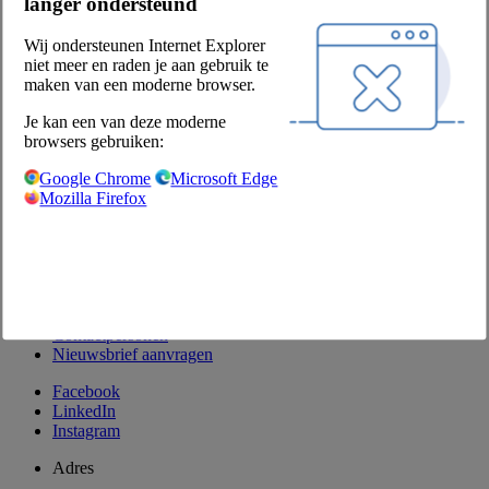
langer ondersteund
MVO
Onze partners
Wij ondersteunen Internet Explorer
Leveranciers
niet meer en raden je aan gebruik te
maken van een moderne browser.
Privacy & voorwaarden
Je kan een van deze moderne
Verkoop- en leveringsvoorwaarden
browsers gebruiken:
Producten retourneren
Disclaimer
Google Chrome
Microsoft Edge
Privacyverklaring
Mozilla Firefox
Privacyinstellingen
Contact
Contactformulier
Klant worden
Contactpersonen
Nieuwsbrief aanvragen
Facebook
LinkedIn
Instagram
Adres