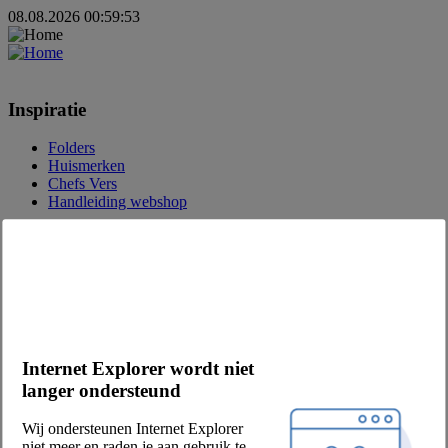
08.08.2026 00:59:53
Inspiratie
Folders
Huismerken
Chefs Vers
Handleiding webshop
Over Chefs
Over ons
Eetwinkel
Vacatures
MVO
Onze partners
Internet Explorer wordt niet
Leveranciers
langer ondersteund
Privacy & voorwaarden
Wij ondersteunen Internet Explorer
Verkoop- en leveringsvoorwaarden
niet meer en raden je aan gebruik te