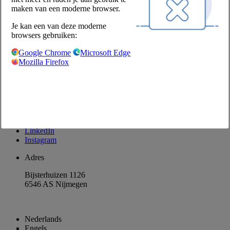
Producten retourneren
maken van een moderne browser.
Disclaimer
Je kan een van deze moderne
Privacyverklaring
browsers gebruiken:
Privacyinstellingen
Google Chrome
Microsoft Edge
Contact
Mozilla Firefox
Contactformulier
Klant worden
Contactpersonen
Nieuwsbrief aanvragen
Facebook
LinkedIn
Instagram
Adres
Bijsterhuizen 1126
6546 AS Nijmegen
Nederlands
Engels