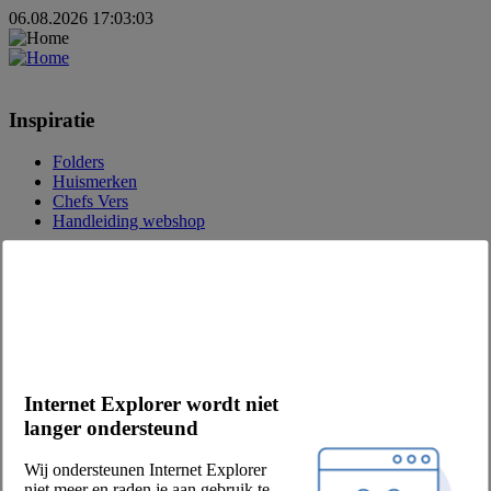
06.08.2026 17:03:03
Inspiratie
Folders
Huismerken
Chefs Vers
Handleiding webshop
Over Chefs
Over ons
Eetwinkel
Vacatures
MVO
Onze partners
Internet Explorer wordt niet
Leveranciers
langer ondersteund
Privacy & voorwaarden
Wij ondersteunen Internet Explorer
Verkoop- en leveringsvoorwaarden
niet meer en raden je aan gebruik te