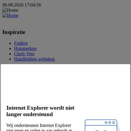
06.08.2026 17:04:56
Inspiratie
Folders
Huismerken
Chefs Vers
Handleiding webshop
Over Chefs
Over ons
Eetwinkel
Vacatures
MVO
Onze partners
Internet Explorer wordt niet
Leveranciers
langer ondersteund
Privacy & voorwaarden
Wij ondersteunen Internet Explorer
Verkoop- en leveringsvoorwaarden
niet meer en raden je aan gebruik te