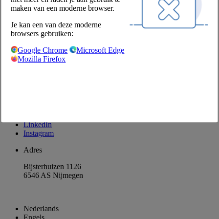
Producten retourneren
maken van een moderne browser.
Disclaimer
Je kan een van deze moderne
Privacyverklaring
browsers gebruiken:
Privacyinstellingen
Google Chrome
Microsoft Edge
Contact
Mozilla Firefox
Contactformulier
Klant worden
Contactpersonen
Nieuwsbrief aanvragen
Facebook
LinkedIn
Instagram
Adres
Bijsterhuizen 1126
6546 AS Nijmegen
Nederlands
Engels