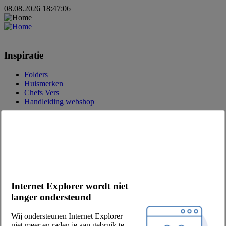
08.08.2026 18:47:06
Inspiratie
Folders
Huismerken
Chefs Vers
Handleiding webshop
Over Chefs
Over ons
Eetwinkel
Vacatures
MVO
Onze partners
Internet Explorer wordt niet
Leveranciers
langer ondersteund
Privacy & voorwaarden
Wij ondersteunen Internet Explorer
Verkoop- en leveringsvoorwaarden
niet meer en raden je aan gebruik te