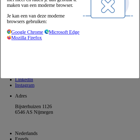
Producten retourneren
maken van een moderne browser.
Disclaimer
Je kan een van deze moderne
Privacyverklaring
browsers gebruiken:
Privacyinstellingen
Google Chrome
Microsoft Edge
Contact
Mozilla Firefox
Contactformulier
Klant worden
Contactpersonen
Nieuwsbrief aanvragen
Facebook
LinkedIn
Instagram
Adres
Bijsterhuizen 1126
6546 AS Nijmegen
Nederlands
Engels