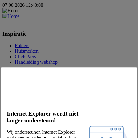
07.08.2026 12:48:08
Inspiratie
Folders
Huismerken
Chefs Vers
Handleiding webshop
Over Chefs
Over ons
Eetwinkel
Vacatures
MVO
Onze partners
Internet Explorer wordt niet
Leveranciers
langer ondersteund
Privacy & voorwaarden
Wij ondersteunen Internet Explorer
Verkoop- en leveringsvoorwaarden
niet meer en raden je aan gebruik te