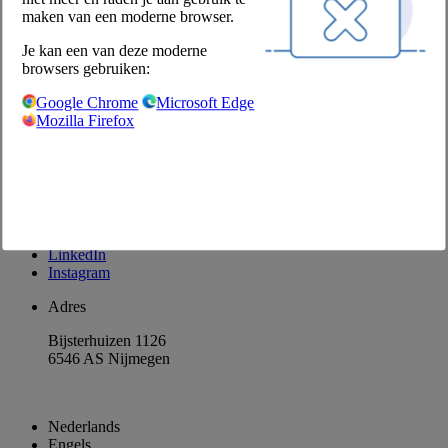
Producten retourneren
maken van een moderne browser.
Disclaimer
Je kan een van deze moderne
Privacyverklaring
browsers gebruiken:
Privacyinstellingen
Google Chrome
Microsoft Edge
Contact
Mozilla Firefox
Contactformulier
Klant worden
Contactpersonen
Nieuwsbrief aanvragen
Facebook
LinkedIn
Instagram
Adres
Bijsterhuizen 1126
6546 AS Nijmegen
Nederlands
Engels