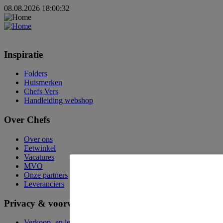
08.08.2026 18:00:32
Inspiratie
Folders
Huismerken
Chefs Vers
Handleiding webshop
Over Chefs
Over ons
Eetwinkel
Vacatures
MVO
Onze partners
Leveranciers
Privacy & voorwaarden
Verkoop- en leveringsvoorwaarden