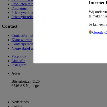
Internet 
Producten retourneren
Disclaimer
Wij onderst
Privacyverklaring
te maken va
Privacyinstellingen
Je kan een 
Contact
Google 
Contactformulier
Klant worden
Contactpersonen
Nieuwsbrief aanvragen
Facebook
LinkedIn
Instagram
Adres
Bijsterhuizen 1126
6546 AS Nijmegen
Nederlands
Engels